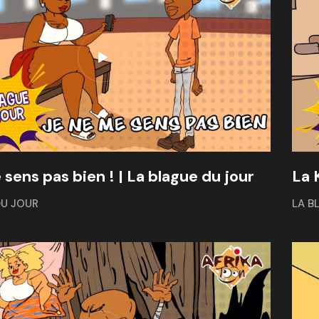
sens pas bien ! | La blague du jour
La 
DU JOUR
LA B