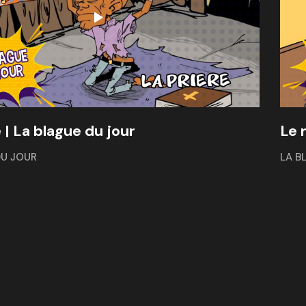
 | La blague du jour
Le 
DU JOUR
LA B