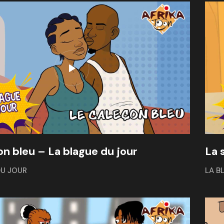
on bleu – La blague du jour
La 
DU JOUR
LA B