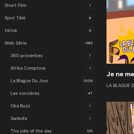
Short Film
1
Spot Télé
8
tiktok
0
Web Série
1185
360 proverbes
1
Afrika Comptine
1
Je ne me 
La Blague Du Jour
1009
LA BLAGUE 
Les sorcières
47
Oka Buzz
1
Sankofa
1
The joke of the day
125