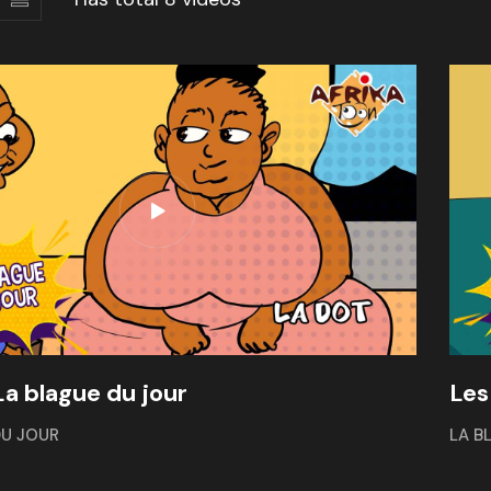
La blague du jour
Les
DU JOUR
LA B