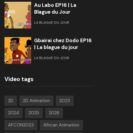
Au Labo EP16 | La
Blague du Jour
LA BLAGUE DU JOUR
Gbairai chez Dodo EP16
| La blague du jour
LA BLAGUE DU JOUR
Video tags
2D
2D Animation
2023
2024
2025
2026
AFCON2023
African Animation