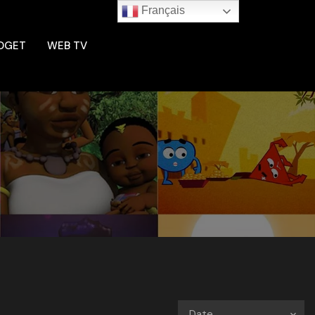
Français
DGET
WEB TV
Date