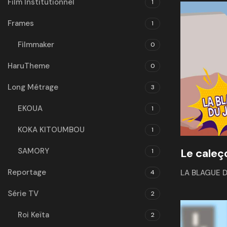
Film Institutionnel
1
Frames
1
Filmmaker
0
HaruTheme
0
Long Métrage
3
EKOUA
1
KOKA KITOUMBOU
1
SAMORY
Le caleç
1
Reportage
LA BLAGUE 
4
Série TV
2
Roi Keïta
2