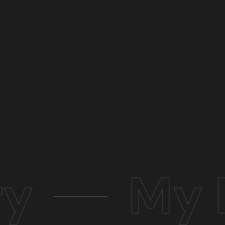
ry
My 