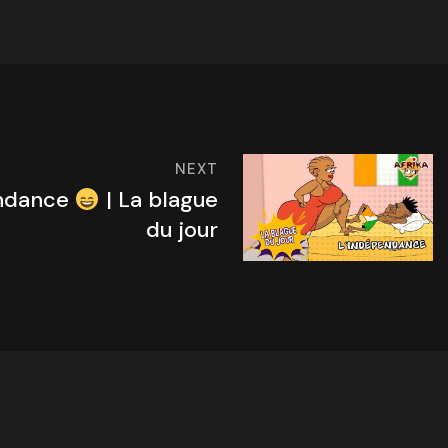
NEXT
endance
| La blague
du jour