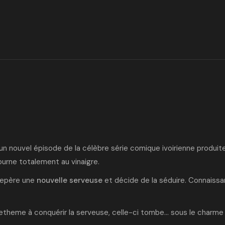
 un nouvel épisode de la célèbre série comique ivoirienne produit
ourne totalement au vinaigre.
 repère une
nouvelle serveuse
et décide de la séduire. Connaissan
 Getheme à conquérir la serveuse, celle-ci tombe… sous le charm