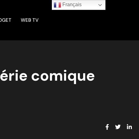
Français
DGET
WEB TV
Série comique