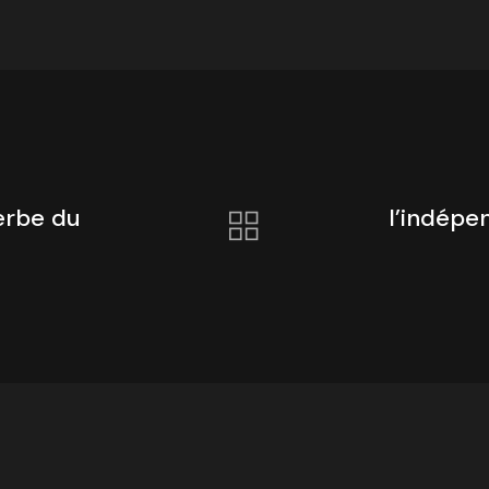
erbe du
l’indép