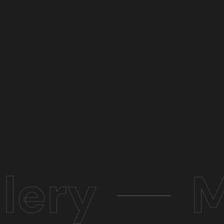
lery
M