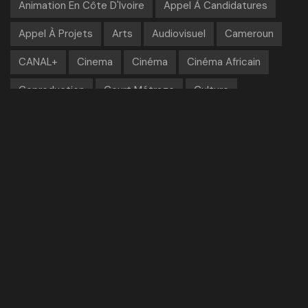
Animation En Côte D'Ivoire
Appel À Candidatures
Appel À Projets
Arts
Audiovisuel
Cameroun
CANAL+
Cinema
Cinéma
Cinéma Africain
Coproduction
Court Métrage
Culture
Côte D'Ivoire
Digital
Documentaire
Documentaires
Fespaco
Festival
Festival De Cannes
Festival Du Film D’Animation D’Abidjan
FFAA
Francophonie
Gaming
Industries Culturelles Et Créatives
Institut Français
Maroc