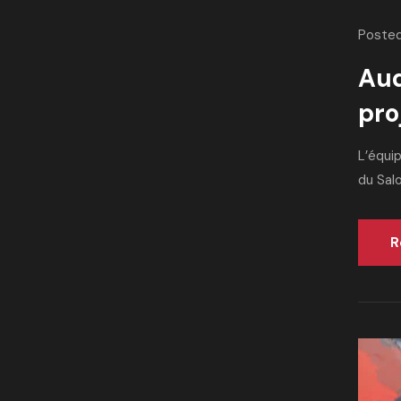
Posted
Aud
pro
L’équip
du Salo
R