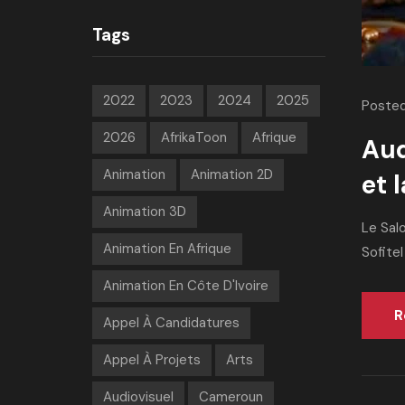
Tags
2022
2023
2024
2025
Posted
2026
AfrikaToon
Afrique
Aud
Animation
Animation 2D
et 
Animation 3D
Le Salo
Animation En Afrique
Sofitel
Animation En Côte D'Ivoire
R
Appel À Candidatures
Appel À Projets
Arts
Audiovisuel
Cameroun