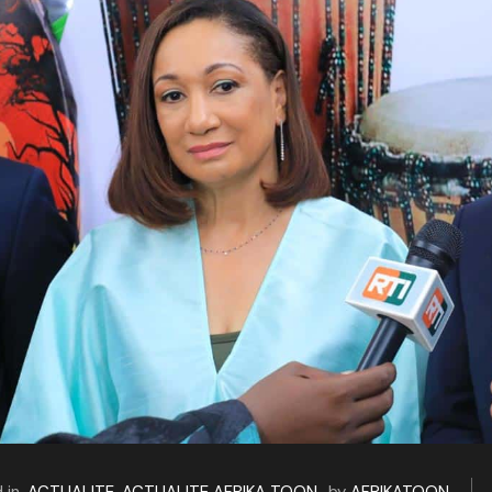
 in
ACTUALITE
,
ACTUALITE AFRIKA TOON
by
AFRIKATOON