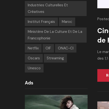
Industries Culturelles Et
Créatives
Posted
Institut Français
Maroc
Cin
Ministère De La Culture Et De La
de 
Francophonie
Netflix
OIF
ONAC-CI
Le mar
Oscars
Streaming
des 1,1
Unesco
R
Ads