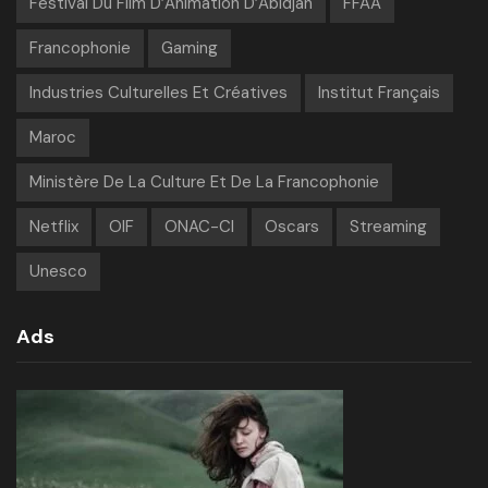
Festival Du Film D’Animation D’Abidjan
FFAA
Francophonie
Gaming
Industries Culturelles Et Créatives
Institut Français
Maroc
Ministère De La Culture Et De La Francophonie
Netflix
OIF
ONAC-CI
Oscars
Streaming
Unesco
Ads