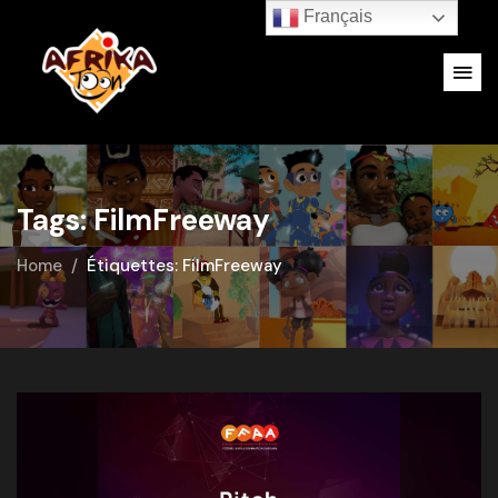
Français
Tags: FilmFreeway
Home
Étiquettes: FilmFreeway