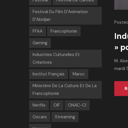
Festival
Festival De Cannes
Festival Du Film D’Animation
D’Abidjan
Posted
FFAA
Francophonie
Ind
Gaming
» p
Industries Culturelles Et
M. Abel
Créatives
mardi 5
Institut Français
Maroc
Ministère De La Culture Et De La
R
Francophonie
Netflix
OIF
ONAC-CI
Oscars
Streaming