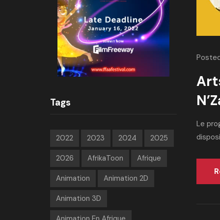
Posted
Art
N’Z
Tags
Le pro
disposi
2022
2023
2024
2025
2026
AfrikaToon
Afrique
R
Animation
Animation 2D
Animation 3D
Animation En Afrique