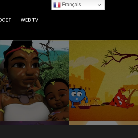
Français
DGET
WEB TV