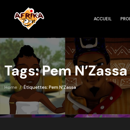
ACCUEIL
PRO
Tags: Pem N’Zassa
Home
Étiquettes: Pem N’Zassa