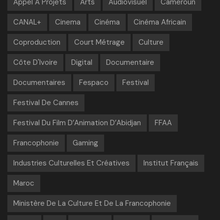
Appel À Projets
Arts
Audiovisuel
Cameroun
CANAL+
Cinema
Cinéma
Cinéma Africain
Coproduction
Court Métrage
Culture
Côte D'Ivoire
Digital
Documentaire
Documentaires
Fespaco
Festival
Festival De Cannes
Festival Du Film D’Animation D’Abidjan
FFAA
Francophonie
Gaming
Industries Culturelles Et Créatives
Institut Français
Maroc
Ministère De La Culture Et De La Francophonie