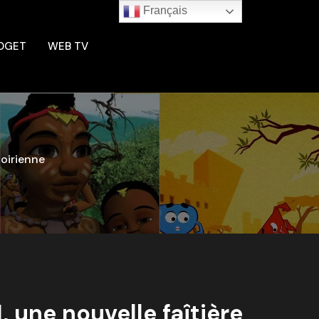
Français
DGET
WEB TV
voirienne
 une nouvelle faîtière