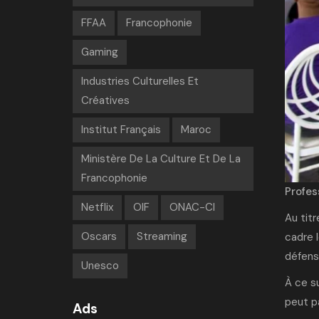
FFAA
Francophonie
Gaming
Industries Culturelles Et
Créatives
Institut Français
Maroc
Ministère De La Culture Et De La
Francophonie
Profes
Netflix
OIF
ONAC-CI
Au titr
Oscars
Streaming
cadre l
défense
Unesco
À ce su
peut pa
Ads