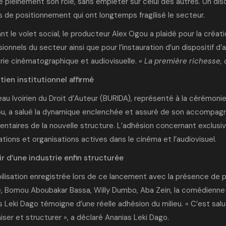
pleinement son rôle, sans empiéter sur celui des autres. Un disc
s de positionnement qui ont longtemps fragilisé le secteur.
t le volet social, le producteur Alex Ogou a plaidé pour la créati
ionnels du secteur ainsi que pour l’instauration d’un dispositif d
trie cinématographique et audiovisuelle.
« La première richesse, 
tien institutionnel affirmé
au Ivoirien du Droit d’Auteur (BURIDA)
, représenté à la cérémonie
u, a salué la dynamique enclenchée et assuré de son accompagne
entaires de la nouvelle structure. L’adhésion concernant exclusi
tions et organisations actives dans le cinéma et l’audiovisuel.
ir d’une industrie enfin structurée
ilisation enregistrée lors de ce lancement avec la présence de 
, Bomou Aboubakar Bassa, Willy Dumbo, Aba Zein, la comédienne L
 Leki Dago témoigne d’une réelle adhésion du milieu. « C’est salut
iser et structurer », a déclaré Ananias Leki Dago.