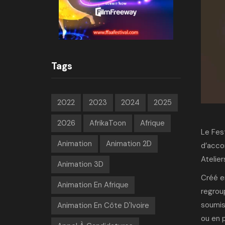
Tags
2022
2023
2024
2025
2026
AfrikaToon
Afrique
Le Fes
Animation
Animation 2D
d’acco
Atelier
Animation 3D
Créé e
Animation En Afrique
regrou
soumiss
Animation En Côte D'Ivoire
ou en 