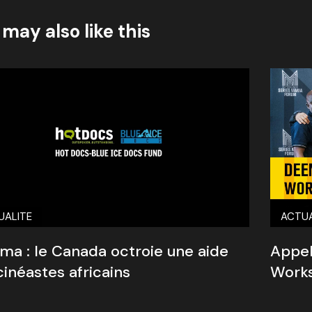
may also like this
ACTUA
UALITE
Appel
ma : le Canada octroie une aide
Work
cinéastes africains