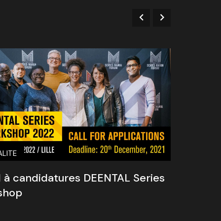
LITE
ACTUAL
 à candidatures DEENTAL Series
shop
L’UNES
l’indus