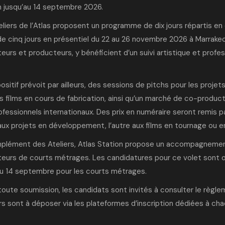
n jusqu’au 14 septembre 2026.
liers de l’Atlas proposent un programme de dix jours répartis en 
 de cinq jours en présentiel du 22 au 26 novembre 2026 à Marrakec
teurs et producteurs, y bénéficient d’un suivi artistique et profe
ositif prévoit par ailleurs, des sessions de pitchs pour les proj
es films en cours de fabrication, ainsi qu’un marché de co-produc
fessionnels internationaux. Des prix en numéraire seront remis par 
aux projets en développement, l’autre aux films en tournage ou e
plément des Ateliers, Atlas Station propose un accompagnemen
ateurs de courts métrages. Les candidatures pour ce volet sont o
au 14 septembre pour les courts métrages.
toute soumission, les candidats sont invités à consulter
le règle
rs sont à déposer via
les plateformes d’inscription dédiées à ch