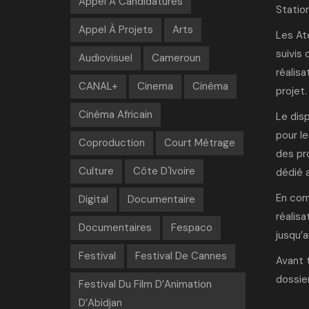
Appel À Candidatures
Statio
Appel À Projets
Arts
Les Ate
suivis
Audiovisuel
Cameroun
réalisa
CANAL+
Cinema
Cinéma
projet.
Cinéma Africain
Le disp
pour l
Coproduction
Court Métrage
des pro
Culture
Côte D'Ivoire
dédié 
En com
Digital
Documentaire
réalis
Documentaires
Fespaco
jusqu’
Festival
Festival De Cannes
Avant 
dossie
Festival Du Film D’Animation
D’Abidjan