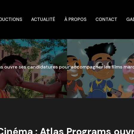
DUCTIONS
ACTUALITÉ
À PROPOS
CONTACT
GA
s ouvre ses candidatures pour accompagner les films maroc
Cinéma : Atlas Programs ouv