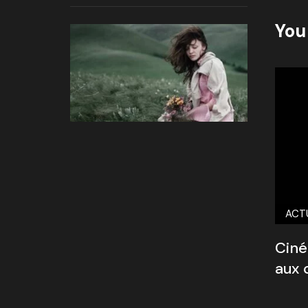
You 
ACT
Ciné
aux 