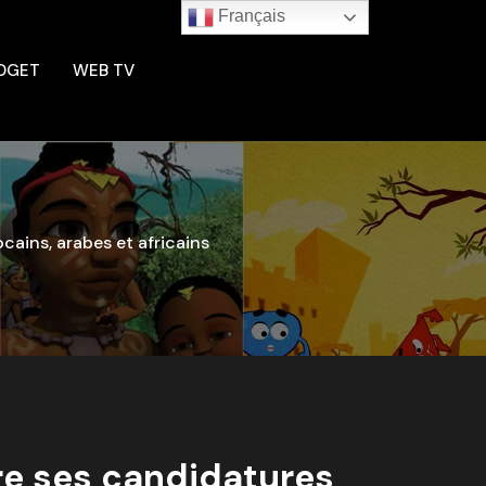
Français
DGET
WEB TV
ains, arabes et africains
re ses candidatures