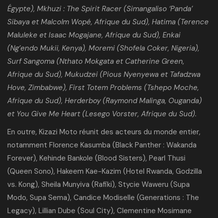
Égypte), Mkhuzi : The Spirit Racer (Simangaliso ‘Panda’
Sibaya et Malcolm Wopé, Afrique du Sud), Hatima (Terence
Maluleke et Isaac Mogajane, Afrique du Sud), Enkai
(Ng’endo Mukii, Kenya), Moremi (Shofela Coker, Nigeria),
Surf Sangoma (Nthato Mokgata et Catherine Green,
Afrique du Sud), Mukudzei (Pious Nyenyewa et Tafadzwa
Hove, Zimbabwe), First Totem Problems (Tshepo Moche,
Afrique du Sud), Herderboy (Raymond Malinga, Ouganda)
et You Give Me Heart (Lesego Vorster, Afrique du Sud).
En outre, Kizazi Moto réunit des acteurs du monde entier,
notamment Florence Kasumba (Black Panther : Wakanda
Forever), Kehinde Bankole (Blood Sisters), Pearl Thusi
(Queen Sono), Hakeem Kae-Kazim (Hotel Rwanda, Godzilla
vs. Kong), Sheila Munyiva (Rafiki), Stycie Waweru (Supa
Modo, Supa Sema), Candice Modiselle (Generations : The
Legacy), Lillian Dube (Soul City), Clementine Mosimane