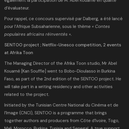
également la participation de M. Abel Kouamé en qualité
d’évaluateur.
Pour rappel, ce concours supervisé par Dalberg, a été lancé
pour l’Afrique Subsaharienne, sous le thème
« Contes
populaires africains réinventés ».
SENTOO project ; Netflix-Unesco competition, 2 events
at Afrika Toon
The Managing Director of the Afrika Toon studio, Mr Abel
Kouamé [Kan Souffle] went to Bobo-Dioulasso in Burkina
Faso, as part of the 2nd edition of the SENTOO project. He
will take part in a writing residency and other activities
related to the project.
Initiated by the Tunisian Centre National du Cinéma et de
l’Image (CNCI), SENTOO is a programme that brings
together authors and producers from Côte d’Ivoire, Togo,
Mali, Morocco, Burkina, Tunisia and Senegal. A true support