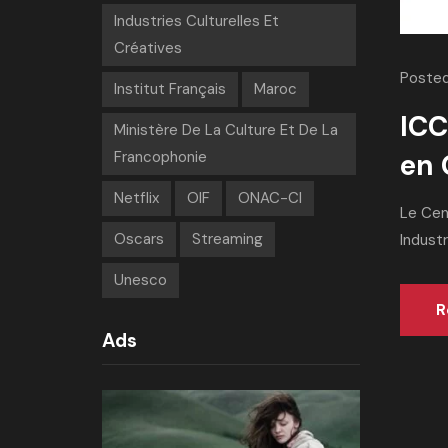
Industries Culturelles Et
Créatives
Posted
Institut Français
Maroc
ICC
Ministère De La Culture Et De La
en 
Francophonie
Netflix
OIF
ONAC-CI
Le Cen
Oscars
Streaming
Industr
Unesco
R
Ads