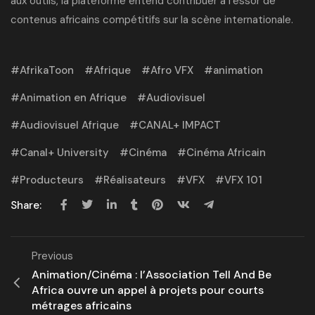
aux outils, la plateforme entend contribuer à
l’essor de
contenus africains
compétitifs sur la scène internationale.
AfrikaToon
Afrique
Afro VFX
animation
Animation en Afrique
Audiovisuel
Audiovisuel Afrique
CANAL+ IMPACT
Canal+ University
Cinéma
Cinéma Africain
Producteurs
Réalisateurs
VFX
VFX 101
Share:
Previous
Animation/Cinéma : l’Association Tell And Be
Africa ouvre un appel à projets pour courts
métrages africains