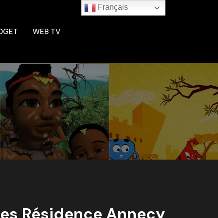
Français
DGET
WEB TV
ures Résidence Annecy