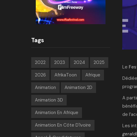
Tags
2022
2023
2024
2025
Le
Fes
2026
AfrikaToon
Afrique
Dédiée
progra
Animation
Animation 2D
A parti
Animation 3D
bénéfic
Animation En Afrique
de l’a
Animation En Côte D'Ivoire
Les in
gerald