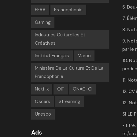
6.
Deux
FFAA
Francophonie
7.
Élém
Gaming
8.
Note
Industries Culturelles Et
9.
Note
Créatives
par le 
Institut Français
Maroc
10.
Not
Ministère De La Culture Et De La
produc
Francophonie
11.
Note
Netflix
OIF
ONAC-CI
12.
CV 
Oscars
Streaming
13.
Not
SI LE 
Unesco
• titre
Ads
et/ou 