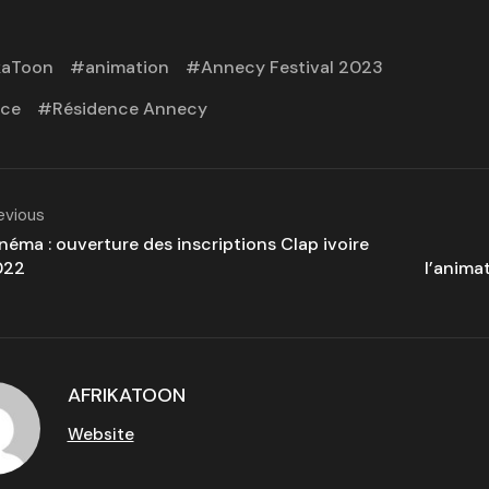
kaToon
animation
Annecy Festival 2023
nce
Résidence Annecy
evious
néma : ouverture des inscriptions Clap ivoire
022
l’anima
AFRIKATOON
Website