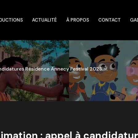
DUCTIONS
ACTUALITÉ
À PROPOS
CONTACT
GA
andidatures Résidence Annecy Festival 2023￼
imation : appel à candidat