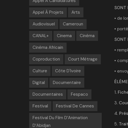
Appel À Candidatures
SONT 
Appel À Projets
Arts
• de lo
Audiovisuel
Cameroun
• porté
CANAL+
Cinema
Cinéma
SONT 
Cinéma Africain
• rempl
Coproduction
Court Métrage
• comp
Culture
Côte D'Ivoire
• envo
ÉLÉME
Digital
Documentaire
1
. Fich
Documentaires
Fespaco
3.
Cour
Festival
Festival De Cannes
4.
Prés
Festival Du Film D’Animation
5.
Trai
D’Abidjan