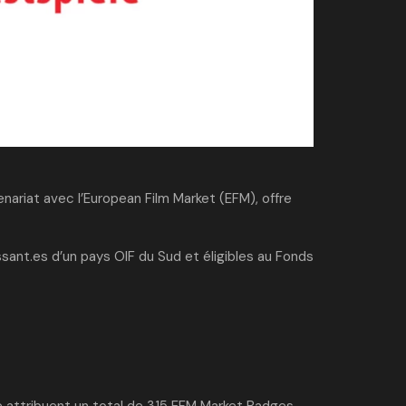
nariat avec l’
European Film Market (EFM)
, offre
issant.es d’un pays OIF du Sud et éligibles au Fonds
le attribuent un total de 315 EFM Market Badges