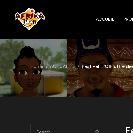
ACCUEIL
PRO
Home
ACTUALITE
Festival : l’OIF offre 
F