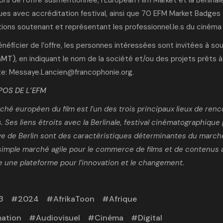
es avec accréditation festival, ainsi que 70 EFM Market Badges en
tions soutenant et représentant les professionnel.le.s du cinéma m
énéficier de l’offre, les personnes intéressées sont invitées à 
GMT)
, en indiquant le nom de la société et/ou des projets prêts 
te:
Messaye.Lancien@francophonie.org
.
POS DE L’EFM
hé européen du film est l’un des trois principaux lieux de renco
. Ses liens étroits avec la Berlinale, festival cinématographique
ve de Berlin sont des caractéristiques déterminantes du marché d
simple marché agile pour le commerce de films et de contenus a
une plateforme pour l’innovation et le changement.
3
2024
AfrikaToon
Afrique
ation
Audiovisuel
Cinéma
Digital