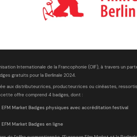
isation Internationale de la Francophonie (OIF), à travers un parte
ges gratuits pour la Berlinale 2024.
e aux distributeur.rices, producteur.rices ou cinéastes
, ressort
 cette offre comprend 4 badges, dont :
 EFM Market Badges physiques avec accréditation festival
 EFM Market Badges en ligne
rs de l’offre susmentionnée, l’European Film Market et la Berlina