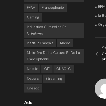
EFM
FFAA
Francophonie
la Be
Gaming
Orga
Industries Culturelles Et
Créatives
Institut Français
Maroc
Pr
Ministère De La Culture Et De La
Cr
pr
Francophonie
Netflix
OIF
ONAC-CI
Oscars
Streaming
Unesco
Ads