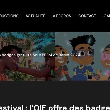
DUCTIONS
ACTUALITÉ
À PROPOS
CONTACT
GA
des badges gratuits pour l’EFM de Berlin 2024
estival : l’OIF offre des badg