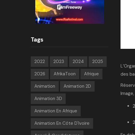
Tags
2022
2023
2024
2025
L’Organ
2026
AfrikaToon
Afrique
des bad
Réservé
Animation
Animation 2D
Image,
Animation 3D
2
Animation En Afrique
2
Animation En Côte D'Ivoire
En deho