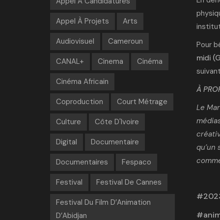
Appel À Candidatures
physiqu
Appel À Projets
Arts
institu
Audiovisuel
Cameroun
Pour b
midi (
CANAL+
Cinema
Cinéma
suivan
Cinéma Africain
À PRO
Coproduction
Court Métrage
Le Marc
médias
Culture
Côte D'Ivoire
créati
Digital
Documentaire
qu’un 
comme 
Documentaires
Fespaco
Festival
Festival De Cannes
202
Festival Du Film D’Animation
anim
D’Abidjan