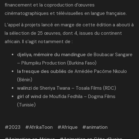
financement et la coproduction d’œuvres
cinématographiques et télévisuelles en langue française.
L’appel à projets lancé en marge de cette édition
a abouti à
la sélection de 25 œuvres, dont 4, issues du continent
africain. Il s’agit notamment de :
djeliya, mémoire du mandingue
de Boubacar Sangare
–
Pilumpiku Production
(Burkina Faso)
la fresque des oubliés
de Amédée Pacôme Nkoulo
(Bénin)
walinzi
de Sheriya Twana –
Tosala Films
(RDC)
girl of wind
de Moufida Fedhila –
Dogma Films
(Tunisie)
2023
AfrikaToon
Afrique
animation