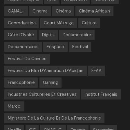
CANAL+
Cinema
Cinéma
Cinéma Africain
Coproduction
Court Métrage
Culture
Côte D'Ivoire
Digital
Documentaire
Documentaires
Fespaco
Festival
Festival De Cannes
Festival Du Film D’Animation D’Abidjan
FFAA
Francophonie
Gaming
Industries Culturelles Et Créatives
Institut Français
Maroc
Ministère De La Culture Et De La Francophonie
Netflix
OIF
ONAC-CI
Oscars
Streaming