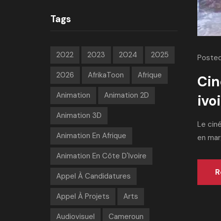
Tags
2022
2023
2024
2025
Posted
2026
AfrikaToon
Afrique
Cin
Animation
Animation 2D
ivo
Animation 3D
Le ciné
Animation En Afrique
en marg
Animation En Côte D'Ivoire
R
Appel À Candidatures
Appel À Projets
Arts
Audiovisuel
Cameroun