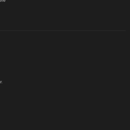
élé
r.