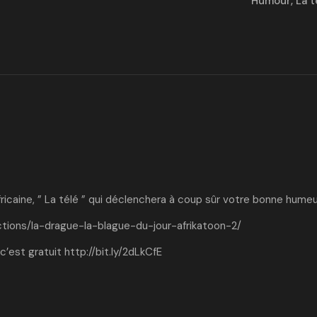
Humour
,
La t
ricaine, ” La télé ” qui déclenchera à coup sûr votre bonne humeu
ctions/la-drague-la-blague-du-jour-afrikatoon-2/
c’est gratuit
http://bit.ly/2dLkCfE