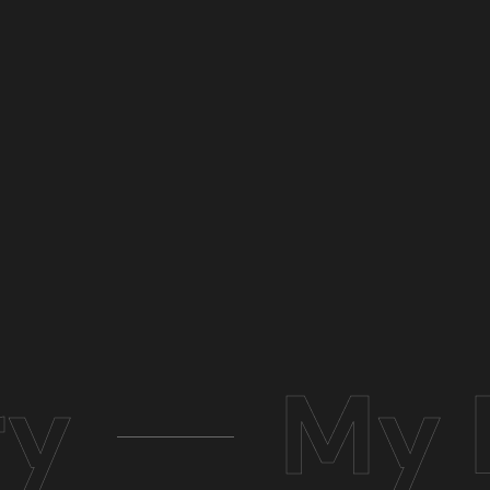
ry
My 