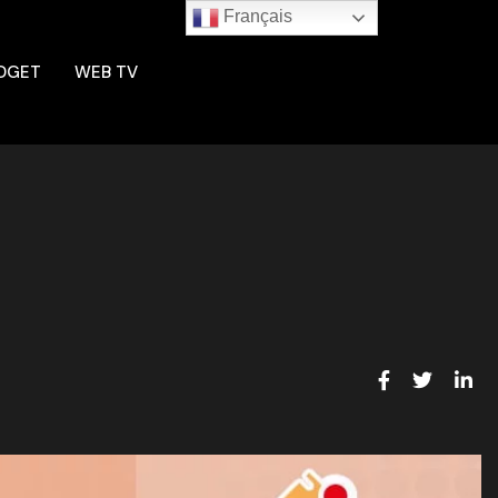
Français
DGET
WEB TV