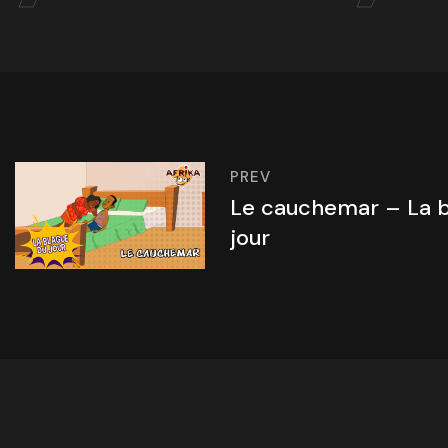
PREV
Le cauchemar – La b
jour