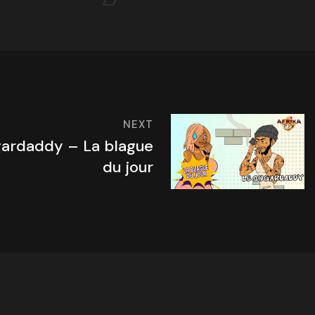
NEXT
gardaddy – La blague
du jour