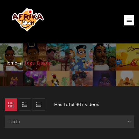
Home
Tags: Blague
Has total
967 videos
Date