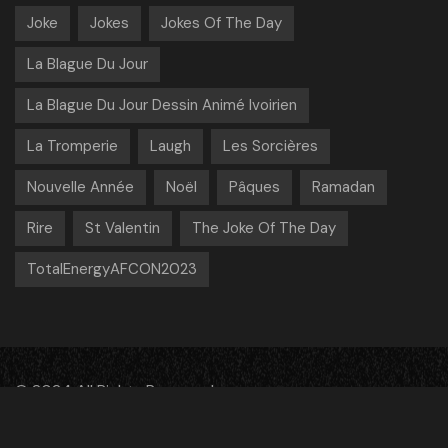
Joke
Jokes
Jokes Of The Day
La Blague Du Jour
La Blague Du Jour Dessin Animé Ivoirien
La Tromperie
Laugh
Les Sorcières
Nouvelle Année
Noël
Pâques
Ramadan
Rire
St Valentin
The Joke Of The Day
TotalEnergyAFCON2023
© 2024 All Rights Reserved
facebook
instagram
youtube
vimeo