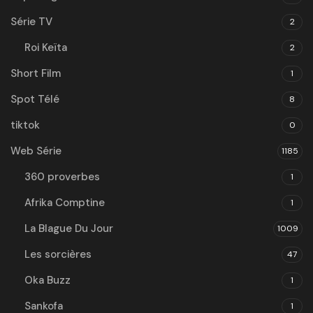
Série TV
2
Roi Keïta
2
Short Film
1
Spot Télé
8
tiktok
0
Web Série
1185
360 proverbes
1
Afrika Comptine
1
La Blague Du Jour
1009
Les sorcières
47
Oka Buzz
1
Sankofa
1