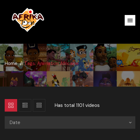
Home
Tags: Animation Africaine
Has total
1101 videos
Date