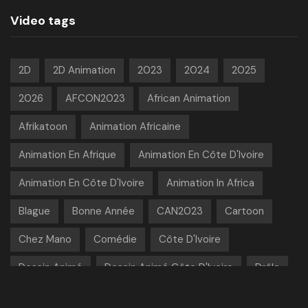
Video tags
2D
2D Animation
2023
2024
2025
2026
AFCON2023
African Animation
Afrikatoon
Animation Africaine
Animation En Afrique
Animation En Côte D'Ivoire
Animation En Côte D'Ivoire
Animation In Africa
Blague
Bonne Année
CAN2023
Cartoon
Chez Mano
Comédie
Côte D'Ivoire
Dessin Animé
Dessin Animé Côte D'Ivoire
Drôle
Football
Funny
Funny Jokes
Gag
Humour