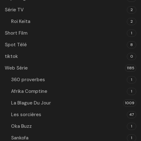
Série TV
2
Roi Keïta
2
Short Film
1
Spot Télé
8
tiktok
0
Web Série
1185
360 proverbes
1
Afrika Comptine
1
La Blague Du Jour
1009
Les sorcières
47
Oka Buzz
1
Sankofa
1