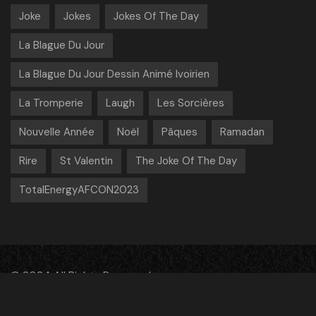
Joke
Jokes
Jokes Of The Day
La Blague Du Jour
La Blague Du Jour Dessin Animé Ivoirien
La Tromperie
Laugh
Les Sorcières
Nouvelle Année
Noël
Pâques
Ramadan
Rire
St Valentin
The Joke Of The Day
TotalEnergyAFCON2023
© 2024 All Rights Reserved
facebook
instagram
youtube
vimeo