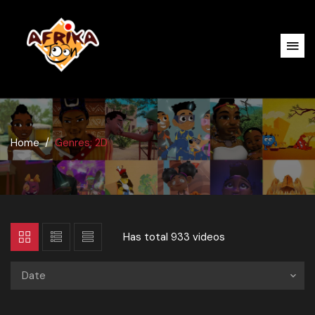
Home
Genres: 2D
Has total
933 videos
Date