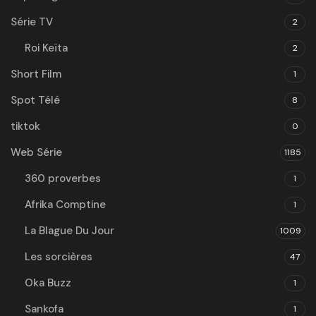
Série TV
2
Roi Keïta
2
Short Film
1
Spot Télé
8
tiktok
0
Web Série
1185
360 proverbes
1
Afrika Comptine
1
La Blague Du Jour
1009
Les sorcières
47
Oka Buzz
1
Sankofa
1