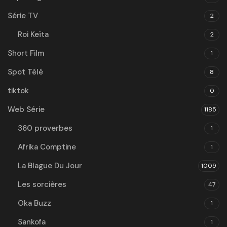
Série TV
2
Roi Keïta
2
Short Film
1
Spot Télé
8
tiktok
0
Web Série
1185
360 proverbes
1
Afrika Comptine
1
La Blague Du Jour
1009
Les sorcières
47
Oka Buzz
1
Sankofa
1