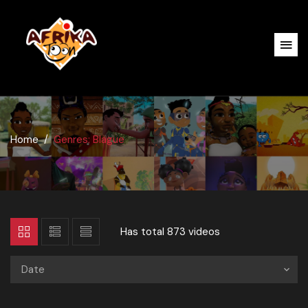
Home
Genres: Blague
Has total
873 videos
Date