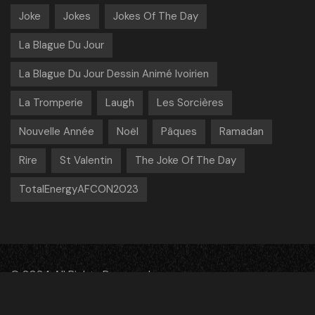
Joke
Jokes
Jokes Of The Day
La Blague Du Jour
La Blague Du Jour Dessin Animé Ivoirien
La Tromperie
Laugh
Les Sorcières
Nouvelle Année
Noël
Pâques
Ramadan
Rire
St Valentin
The Joke Of The Day
TotalEnergyAFCON2023
© 2024 All Rights Reserved
facebook
instagram
youtube
vimeo