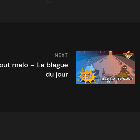
NEXT
ut malo – La blague
du jour