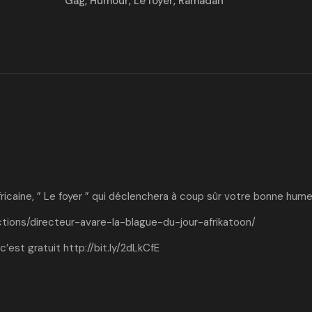
Gag
,
Humour
,
Le foyer
,
Ramadan
ricaine, ” Le foyer ” qui déclenchera à coup sûr votre bonne hume
tions/directeur-avare-la-blague-du-jour-afrikatoon/
c’est gratuit
http://bit.ly/2dLkCfE