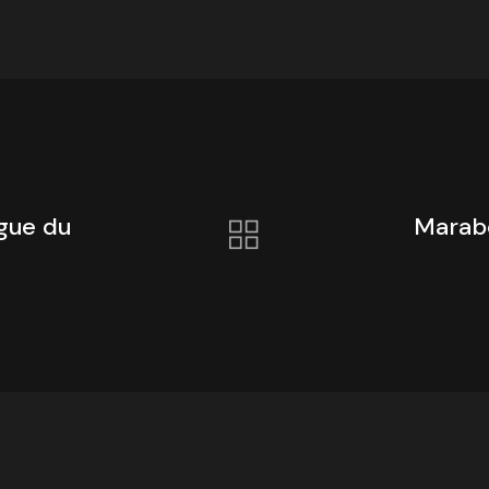
gue du
Marabo