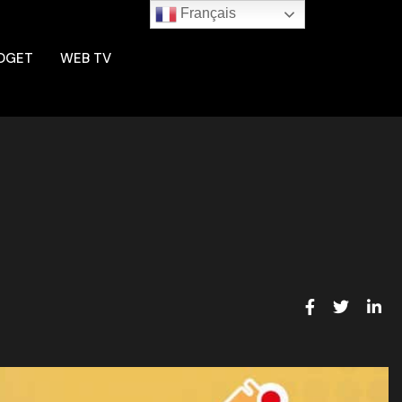
Français
DGET
WEB TV