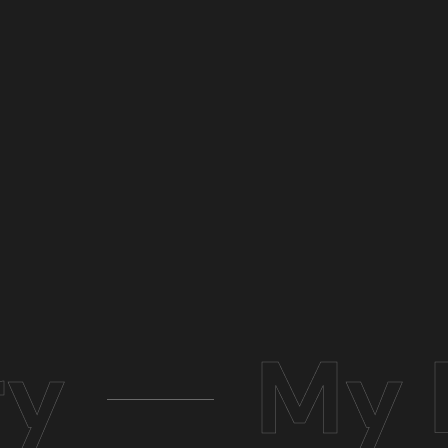
ry
My 