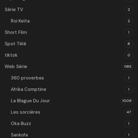
Série TV
2
Roi Keïta
2
Short Film
1
Spot Télé
8
tiktok
0
Web Série
1185
360 proverbes
1
Afrika Comptine
1
La Blague Du Jour
1009
Les sorcières
47
Oka Buzz
1
Sankofa
1