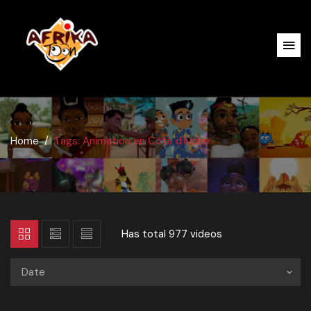
Home
Tags: Animation en Côte d'Ivoire
Has total
977 videos
Date