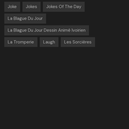
Joke
Jokes
Jokes Of The Day
La Blague Du Jour
La Blague Du Jour Dessin Animé Ivoirien
La Tromperie
Laugh
Les Sorcières
Nouvelle Année
Noël
Pâques
Ramadan
Rire
St Valentin
The Joke Of The Day
TotalEnergyAFCON2023
© 2024 All Rights Reserved
facebook
instagram
youtube
vimeo