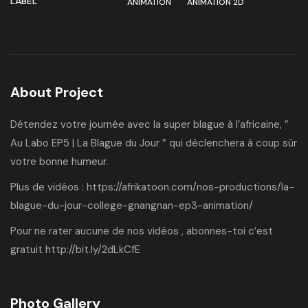
LABEL
ANIMATION
ANIMATION 2D
About Project
Détendez votre journée avec la super blague à l’africaine, ”
Au Labo EP5 | La Blague du Jour ” qui déclenchera à coup sûr
votre bonne humeur.
Plus de vidéos :
https://afrikatoon.com/nos-productions/la-
blague-du-jour-college-gnangnan-ep3-animation/
Pour ne rater aucune de nos vidéos , abonnes-toi c’est
gratuit
http://bit.ly/2dLkCfE
Photo Gallery