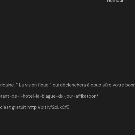
Humour
ricaine, ” La vision floue ” qui déclenchera à coup sûre votre bon
erant-de-l-hotel-la-blague-du-jour-afrikatoon/
c’est gratuit
http://bit.ly/2dLkCfE