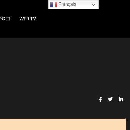
Français
DGET
WEB TV