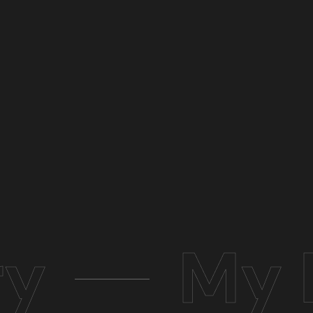
ry
My 