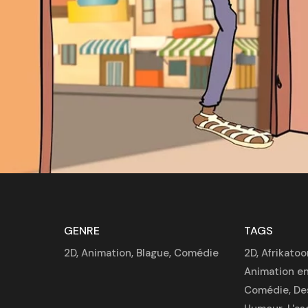
GENRE
TAGS
2D
,
Animation
,
Blague
,
Comédie
2D
,
Afrikatoo
Animation en
Comédie
,
De