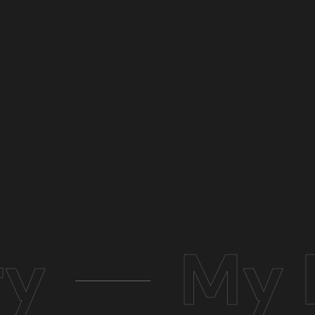
ry
My 