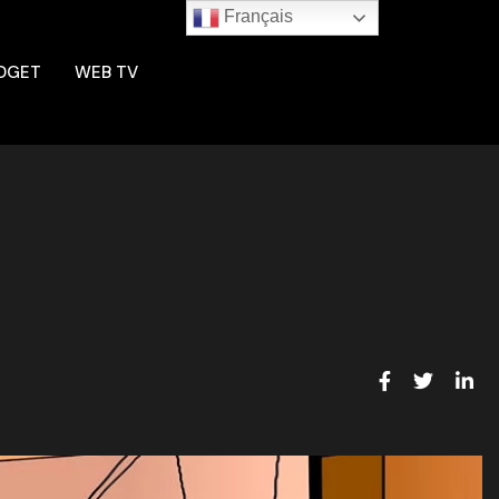
Français
DGET
WEB TV