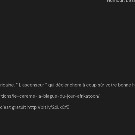
Humour
,
L'a
fricaine, ” L’ascenseur ” qui déclenchera à coup sûr votre bonne 
ctions/le-careme-la-blague-du-jour-afrikatoon/
c’est gratuit
http://bit.ly/2dLkCfE