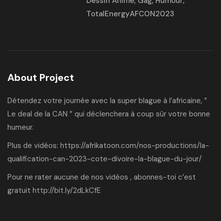
Dessin Animé
,
Gag
,
Humour
,
TotalEnergyAFCON2023
About Project
Détendez votre journée avec la super blague à l’africaine, ”
Le deal de la CAN ” qui déclenchera à coup sûr votre bonne
humeur.
Plus de vidéos:
https://afrikatoon.com/nos-productions/la-
qualification-can-2023-cote-divoire-la-blague-du-jour/
Pour ne rater aucune de nos vidéos , abonnes-toi c’est
gratuit
http://bit.ly/2dLkCfE