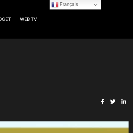
Français
DGET
WEB TV