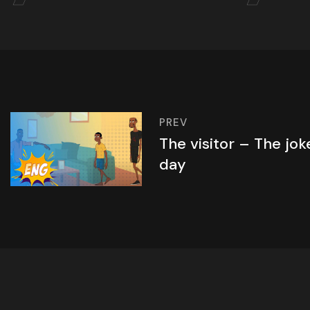
PREV
The visitor – The jok
day