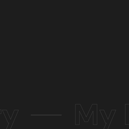
ry
My 