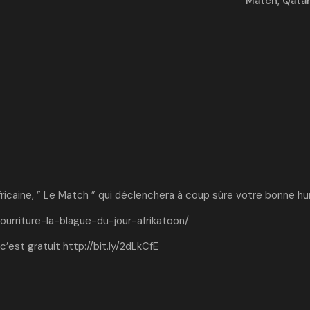
Match
,
Qata
fricaine, ” Le Match ” qui déclenchera à coup sûre votre bonne h
ourriture-la-blague-du-jour-afrikatoon/
c’est gratuit
http://bit.ly/2dLkCfE