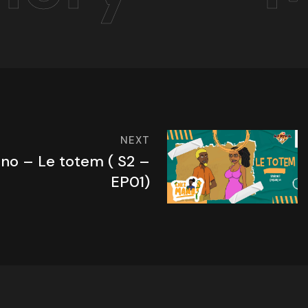
NEXT
no – Le totem ( S2 –
EP01)