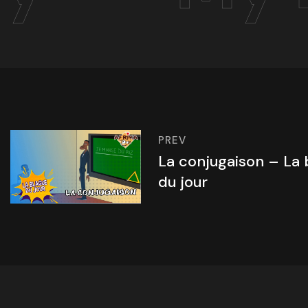
PREV
La conjugaison – La 
du jour