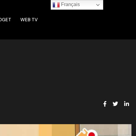
Français
DGET
WEB TV