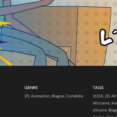
GENRE
TAGS
2D
,
Animation
,
Blague
,
Comédie
2024
,
2D
,
Af
Africaine
,
An
d'Ivoire
,
Blag