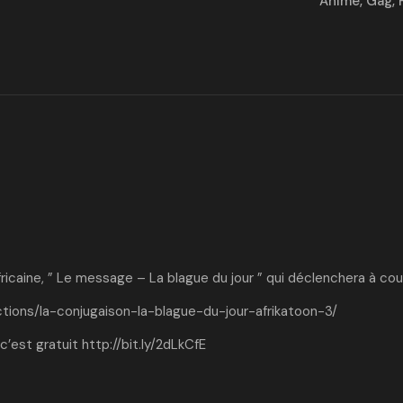
Animé
,
Gag
,
fricaine, ” Le message – La blague du jour ” qui déclenchera à co
tions/la-conjugaison-la-blague-du-jour-afrikatoon-3/
c’est gratuit
http://bit.ly/2dLkCfE