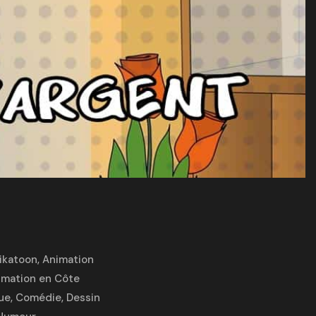
rikatoon
,
Animation
imation en Côte
ue
,
Comédie
,
Dessin