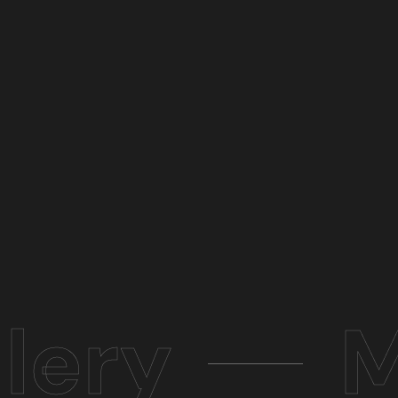
lery
M