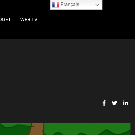
Français
DGET
WEB TV