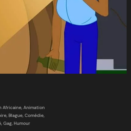
 Africaine
,
Animation
oire
,
Blague
,
Comédie
,
é
,
Gag
,
Humour