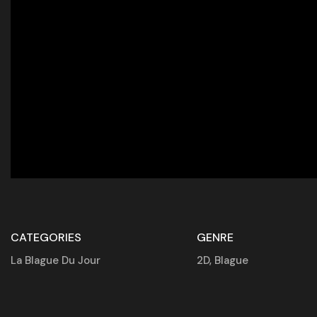
CATEGORIES
GENRE
La Blague Du Jour
2D
,
Blague