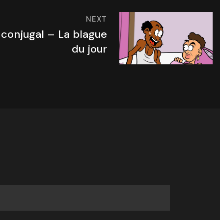
NEXT
 conjugal – La blague
du jour