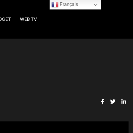
Français
DGET
WEB TV