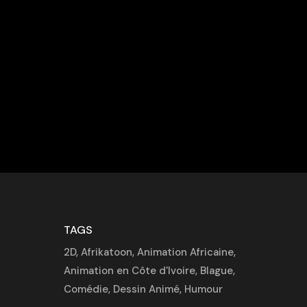
TAGS
2D
,
Afrikatoon
,
Animation Africaine
,
Animation en Côte d'Ivoire
,
Blague
,
Comédie
,
Dessin Animé
,
Humour