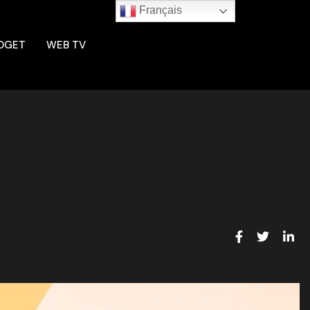
Français
DGET
WEB TV