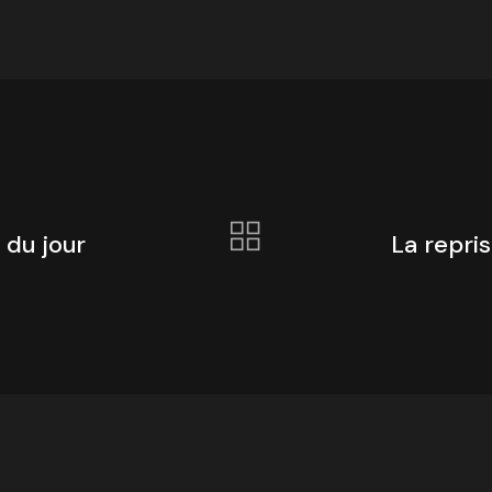
 du jour
La repri