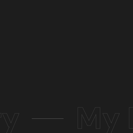
ry
My 