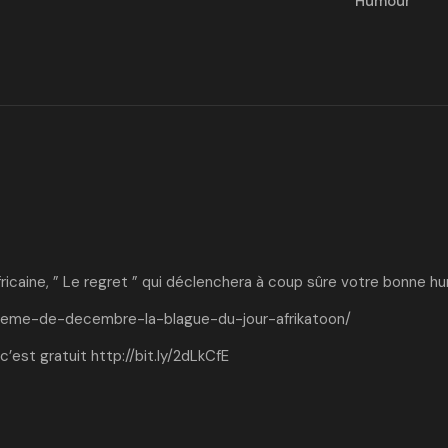
Humour
ricaine, ” Le regret ” qui déclenchera à coup sûre votre bonne h
bleme-de-decembre-la-blague-du-jour-afrikatoon/
c’est gratuit
http://bit.ly/2dLkCfE