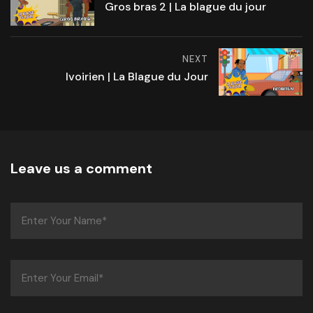
Gros bras 2 | La blague du jour
NEXT
Ivoirien | La Blague du Jour
Leave us a comment