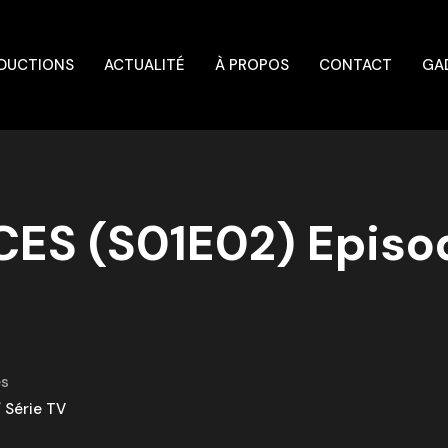
DUCTIONS
ACTUALITÉ
À PROPOS
CONTACT
GA
OCES (S01E02) Epis
es
/
Série TV