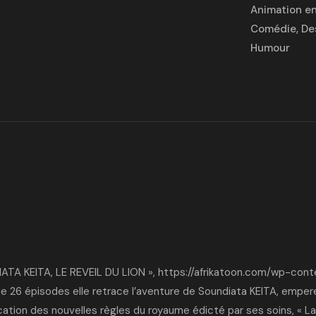
Animation en
Comédie
,
De
Humour
ATA KEITA, LE REVEIL DU LION »
,
https://afrikatoon.com/wp-cont
de 26 épisodes elle retrace l’aventure de Soundiata KEITA, empere
plication des nouvelles règles du royaume édicté par ses soins, « 