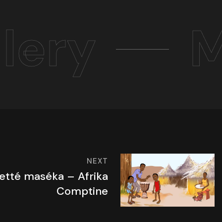
lery
M
NEXT
ketté maséka – Afrika
Comptine