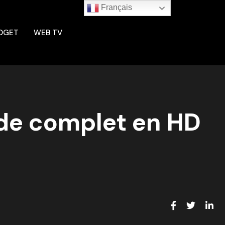
Français
DGET
WEB TV
ode complet en HD