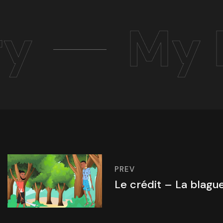
ry
My 
PREV
Le crédit – La blague