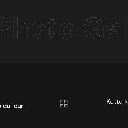
Photo Gal
Ketté 
 du jour