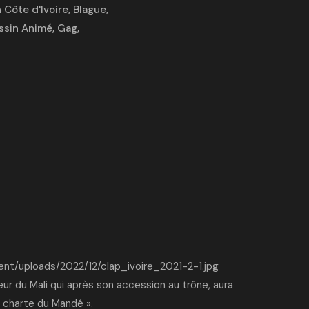
 Côte d'Ivoire
,
Blague
,
ssin Animé
,
Gag
,
ent/uploads/2022/12/clap_ivoire_2021-2-1.jpg
ur du Mali qui après son accession au trône, aura
La charte du Mandé ».