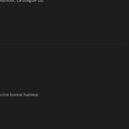
Humour
,
La blague du
 votre bonne humeur.