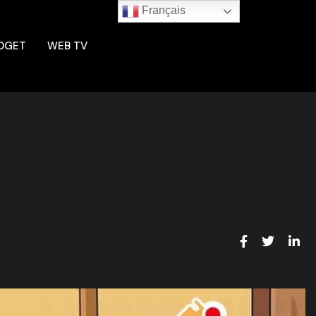
Français
DGET
WEB TV