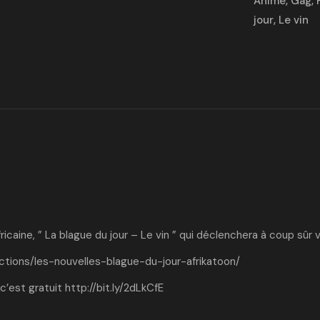
Animé
,
Gag
,
jour
,
Le vin
ricaine, ” La blague du jour – Le vin ” qui déclenchera à coup sûr
ctions/les-nouvelles-blague-du-jour-afrikatoon/
c’est gratuit
http://bit.ly/2dLkCfE