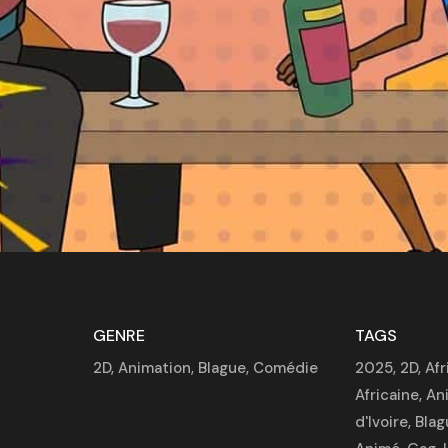
GENRE
TAGS
2D
,
Animation
,
Blague
,
Comédie
2025
,
2D
,
Afr
Africaine
,
An
d'Ivoire
,
Blag