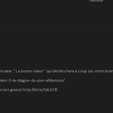
Humour
fricaine, ” La bonne odeur ” qui déclenchera à coup sûr votre bon
oleur-2-la-blague-du-jour-afrikatoon/
c’est gratuit
http://bit.ly/2dLkCfE