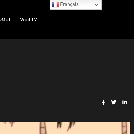
Français
DGET
WEB TV