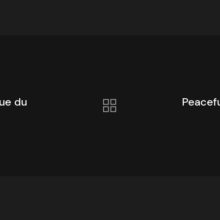
gue du
Peacefu