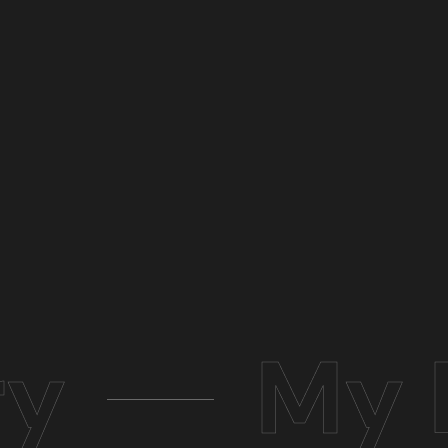
ry
My 