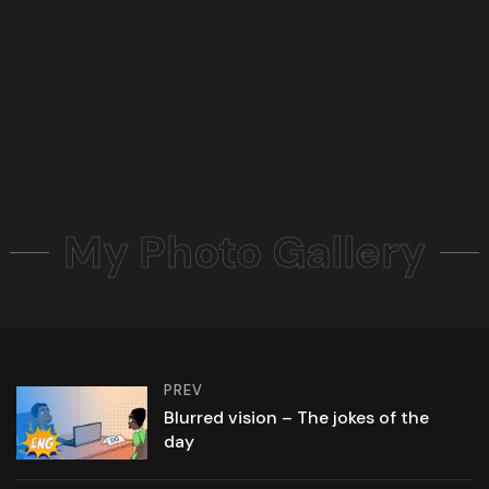
My Photo Gallery
PREV
Blurred vision – The jokes of the
day