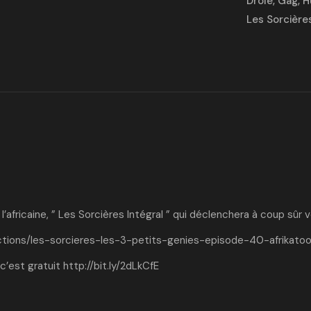
Drôle
,
Gag
,
H
Les Sorcière
’africaine, ” Les Sorcières Intégral ” qui déclenchera à coup sûr
ctions/les-sorcieres-les-3-petits-genies-episode-40-afrikato
c’est gratuit
http://bit.ly/2dLkCfE