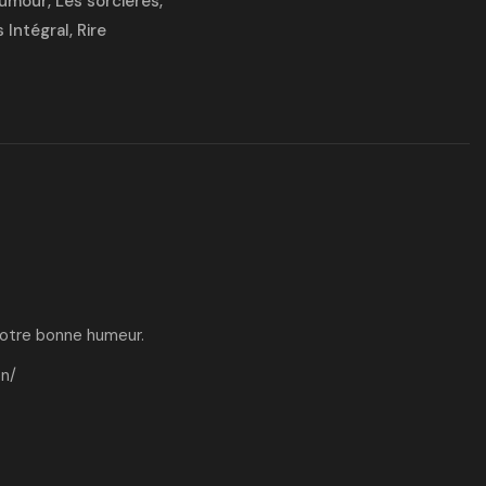
umour
,
Les sorcières
,
s Intégral
,
Rire
 votre bonne humeur.
on/