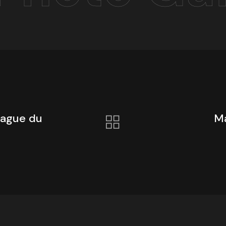
blague du
Ma