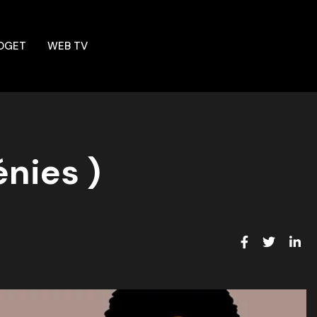
DGET
WEB TV
énies )