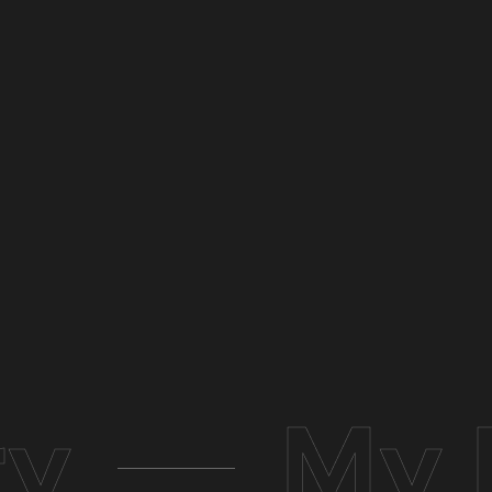
ry
My 