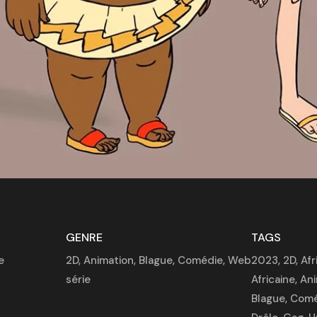
GENRE
TAGS
e
2D
,
Animation
,
Blague
,
Comédie
,
Web
2023
,
2D
,
Afr
série
Africaine
,
Ani
Blague
,
Comé