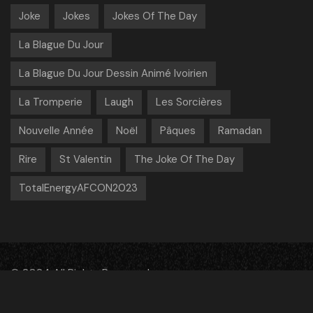
Joke
Jokes
Jokes Of The Day
La Blague Du Jour
La Blague Du Jour Dessin Animé Ivoirien
La Tromperie
Laugh
Les Sorcières
Nouvelle Année
Noël
Pâques
Ramadan
Rire
St Valentin
The Joke Of The Day
TotalEnergyAFCON2023
© 2024 All Rights Reserved
facebook
instagram
youtube
vimeo