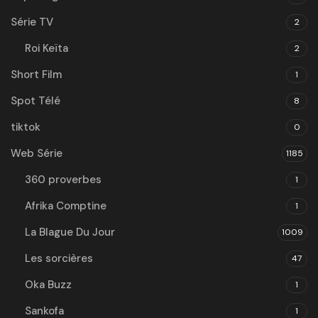
Série TV
2
Roi Keïta
2
Short Film
1
Spot Télé
8
tiktok
0
Web Série
1185
360 proverbes
1
Afrika Comptine
1
La Blague Du Jour
1009
Les sorcières
47
Oka Buzz
1
Sankofa
1