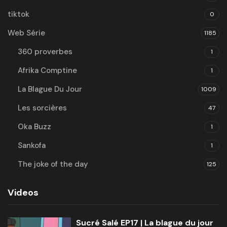
tiktok
0
Web Série
1185
360 proverbes
1
Afrika Comptine
1
La Blague Du Jour
1009
Les sorcières
47
Oka Buzz
1
Sankofa
1
The joke of the day
125
Videos
Sucré Salé EP17 | La blague du jour