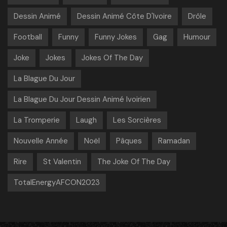
Dessin Animé
Dessin Animé Côte D'Ivoire
Drôle
Football
Funny
Funny Jokes
Gag
Humour
Joke
Jokes
Jokes Of The Day
La Blague Du Jour
La Blague Du Jour Dessin Animé Ivoirien
La Tromperie
Laugh
Les Sorcières
Nouvelle Année
Noël
Pâques
Ramadan
Rire
St Valentin
The Joke Of The Day
TotalEnergyAFCON2023