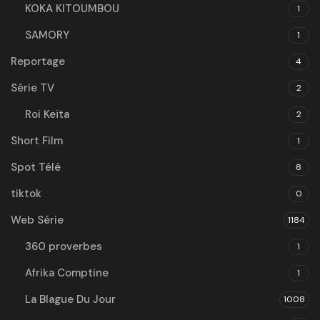
KOKA KITOUMBOU
1
SAMORY
1
Reportage
4
Série TV
2
Roi Keïta
2
Short Film
1
Spot Télé
8
tiktok
0
Web Série
1184
360 proverbes
1
Afrika Comptine
1
La Blague Du Jour
1008