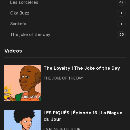
Les sorcières
47
Oka Buzz
1
Sankofa
1
The joke of the day
125
Videos
The Loyalty | The Joke of the Day
THE JOKE OF THE DAY
LES PIQUÉS | Épisode 16 | La Blague
du Jour
LA BLAGUE DU JOUR