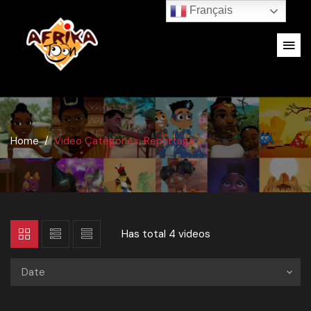
Français
Home
Video Categories: Reportage
Has total
4 videos
Date