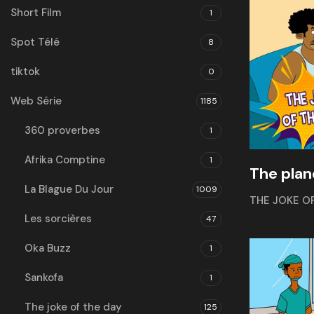
Short Film
1
Spot Télé
8
tiktok
0
Web Série
1185
360 proverbes
1
Afrika Comptine
1
The plan
La Blague Du Jour
1009
THE JOKE O
Les sorcières
47
Oka Buzz
1
Sankofa
1
The joke of the day
125