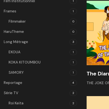
Film Institutionnel
1
Frames
1
Filmmaker
0
HaruTheme
0
Long Métrage
3
EKOUA
1
KOKA KITOUMBOU
1
SAMORY
The Diar
1
Reportage
THE JOKE O
4
Série TV
2
Roi Keïta
2