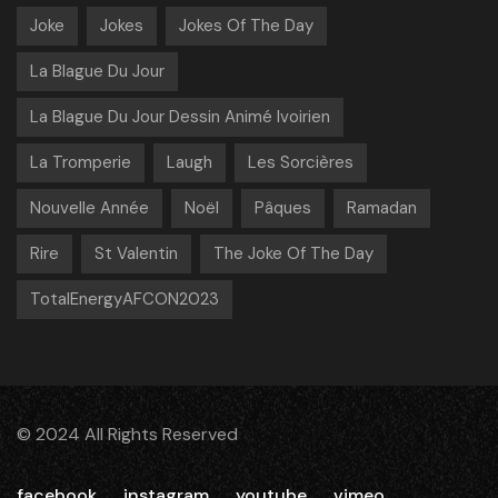
Joke
Jokes
Jokes Of The Day
La Blague Du Jour
La Blague Du Jour Dessin Animé Ivoirien
La Tromperie
Laugh
Les Sorcières
Nouvelle Année
Noël
Pâques
Ramadan
Rire
St Valentin
The Joke Of The Day
TotalEnergyAFCON2023
© 2024 All Rights Reserved
facebook
instagram
youtube
vimeo