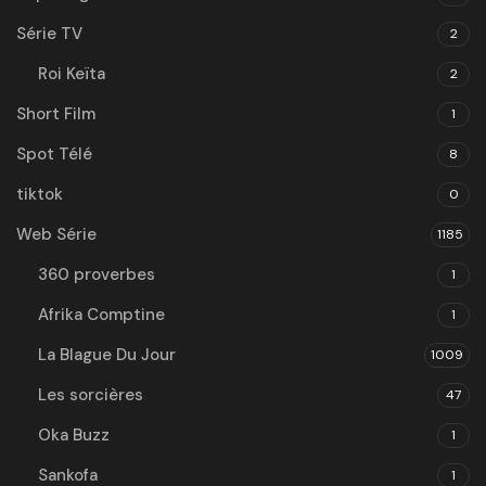
Série TV
2
Roi Keïta
2
Short Film
1
Spot Télé
8
tiktok
0
Web Série
1185
360 proverbes
1
Afrika Comptine
1
La Blague Du Jour
1009
Les sorcières
47
Oka Buzz
1
Sankofa
1