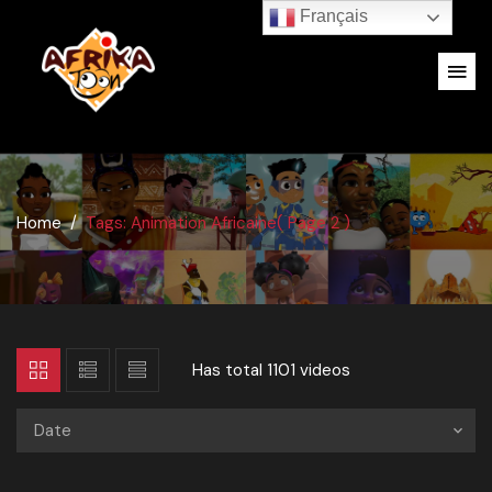
Français
Home
Tags: Animation Africaine
( Page 2 )
Has total
1101 videos
Date