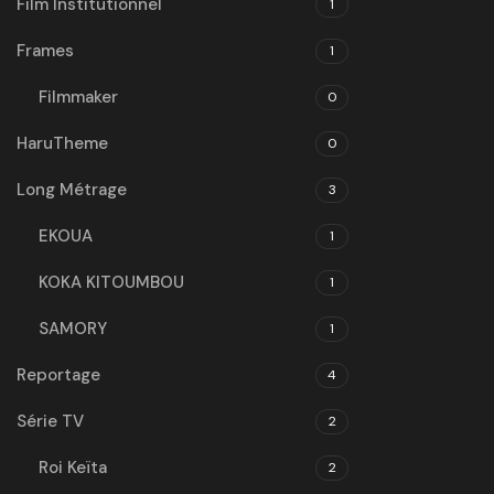
Film Institutionnel
1
Frames
1
Filmmaker
0
HaruTheme
0
Long Métrage
3
EKOUA
1
KOKA KITOUMBOU
1
SAMORY
1
Reportage
4
Série TV
2
Roi Keïta
2