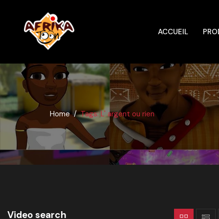
ACCUEIL
PRO
Home
Tags: L' argent ou rien
Video search