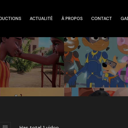
DUCTIONS
ACTUALITÉ
À PROPOS
CONTACT
GA
Has total
1 video