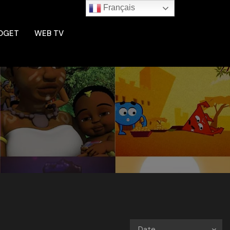
Français
DGET
WEB TV
Date