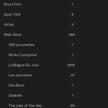
Short Film
1
Spot Télé
8
tiktok
0
Web Série
1184
360 proverbes
1
Afrika Comptine
1
La Blague Du Jour
1008
Les sorcières
47
Oka Buzz
1
Sankofa
1
The joke of the day
125