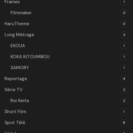
Frames
1
Filmmaker
0
HaruTheme
0
Long Métrage
3
EKOUA
1
KOKA KITOUMBOU
1
SAMORY
1
Reportage
4
Série TV
2
Roi Keïta
2
Short Film
1
Spot Télé
8