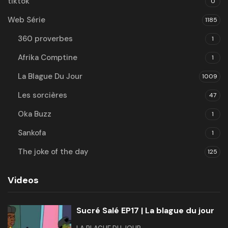
tiktok
0
Web Série
1185
360 proverbes
1
Afrika Comptine
1
La Blague Du Jour
1009
Les sorcières
47
Oka Buzz
1
Sankofa
1
The joke of the day
125
Videos
Sucré Salé EP17 | La blague du jour