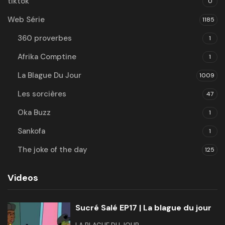
tiktok
0
Web Série
1185
360 proverbes
1
Afrika Comptine
1
La Blague Du Jour
1009
Les sorcières
47
Oka Buzz
1
Sankofa
1
The joke of the day
125
Videos
Sucré Salé EP17 | La blague du jour