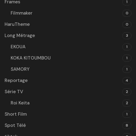
Frames
1
Filmmaker
0
HaruTheme
0
Long Métrage
3
EKOUA
1
KOKA KITOUMBOU
1
SAMORY
1
Reportage
4
Série TV
2
Roi Keïta
2
Short Film
1
Spot Télé
8