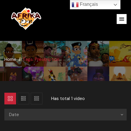
Français
Home
Tags: Prescription
Has total
1 video
Date