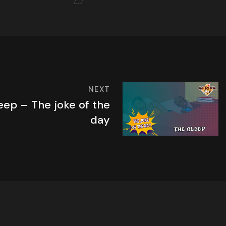
NEXT
eep – The joke of the
day