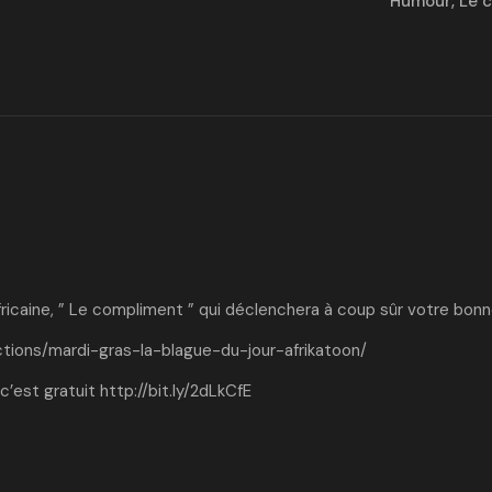
Humour
,
Le 
fricaine, ” Le compliment ” qui déclenchera à coup sûr votre bon
ctions/mardi-gras-la-blague-du-jour-afrikatoon/
c’est gratuit
http://bit.ly/2dLkCfE