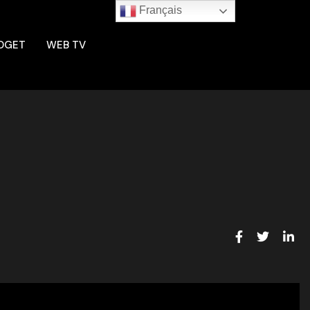
Français
DGET
WEB TV