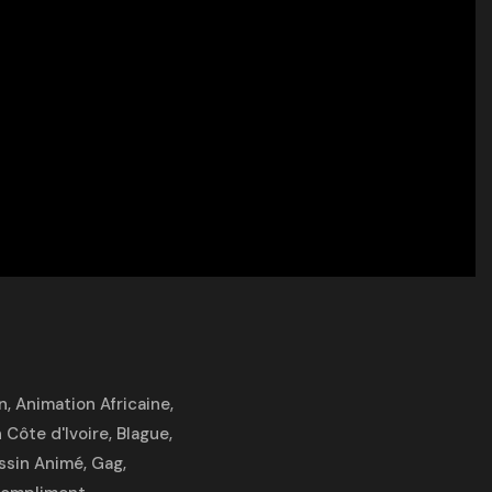
n
,
Animation Africaine
,
 Côte d'Ivoire
,
Blague
,
ssin Animé
,
Gag
,