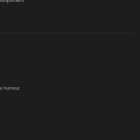
compliment
ne humeur.