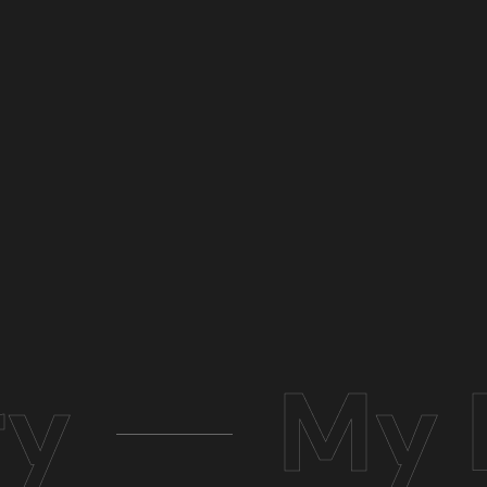
ry
My 